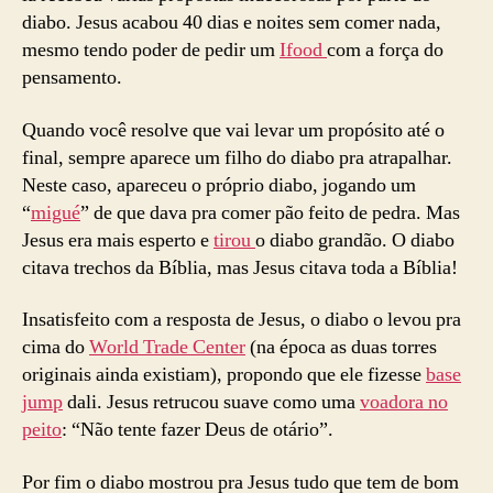
diabo. Jesus acabou 40 dias e noites sem comer nada,
mesmo tendo poder de pedir um
Ifood
com a força do
pensamento.
Quando você resolve que vai levar um propósito até o
final, sempre aparece um filho do diabo pra atrapalhar.
Neste caso, apareceu o próprio diabo, jogando um
“
migué
” de que dava pra comer pão feito de pedra. Mas
Jesus era mais esperto e
tirou
o diabo grandão. O diabo
citava trechos da Bíblia, mas Jesus citava toda a Bíblia!
Insatisfeito com a resposta de Jesus, o diabo o levou pra
cima do
World Trade Center
(na época as duas torres
originais ainda existiam), propondo que ele fizesse
base
jump
dali. Jesus retrucou suave como uma
voadora no
peito
: “Não tente fazer Deus de otário”.
Por fim o diabo mostrou pra Jesus tudo que tem de bom