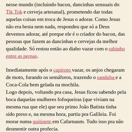
nesse mundo (incluindo bacon, dancinhas sensuais do
Tik Tok
e cerveja artesanal), prometendo dar todas
aquelas coisas em troca de Jesus o adorar. Como Jesus
não era besta nem nada, respondeu que só a Deus
devemos adorar, até porque ele é o criador do bacon, das
pessoas que fazem as dancinhas e cervejas da melhor
qualidade. Só restou então ao diabo vazar com o
rabinho
entre as pernas
.
Imediatamente após o
capiroto
vazar, os anjos chegaram
de moto, furando os semáforos, trazendo o
sanduba
e a
Coca-Cola bem gelada na mochila.
Logo depois, voltando pra casa, Jesus ficou sabendo pela
boca daquelas mulheres fofoqueiras (que viviam na
mesma rua que ele) que seu primo João Batista tinha
sido preso e, na mesma hora, partiu pra Galileia. Foi
morar numa
quitinete
em Cafarnaum. Tudo isso pra não
desmentir outra profecia.