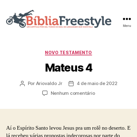
Menu
Bíblia
Freestyle
Categorias
NOVO TESTAMENTO
Mateus 4
Por
Ariovaldo Jr
4 de maio de 2022
Autor
Data
do
de
em
Nenhum comentário
post
publicação
Mateus
4
Aí o Espírito Santo levou Jesus pra um rolê no deserto. E
lá recebeu várias propostas indecorosas por parte do