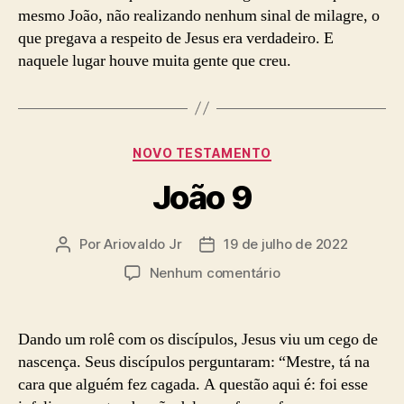
mesmo João, não realizando nenhum sinal de milagre, o
que pregava a respeito de Jesus era verdadeiro. E
naquele lugar houve muita gente que creu.
Categorias
NOVO TESTAMENTO
João 9
Por
Ariovaldo Jr
19 de julho de 2022
Autor
Data
do
de
em
Nenhum comentário
post
publicação
João
9
Dando um rolê com os discípulos, Jesus viu um cego de
nascença. Seus discípulos perguntaram: “Mestre, tá na
cara que alguém fez cagada. A questão aqui é: foi esse