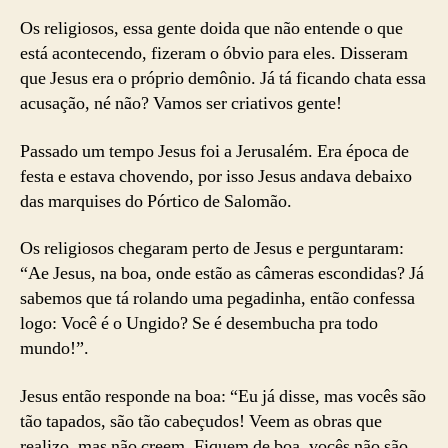
Os religiosos, essa gente doida que não entende o que
está acontecendo, fizeram o óbvio para eles. Disseram
que Jesus era o próprio demônio. Já tá ficando chata essa
acusação, né não? Vamos ser criativos gente!
Passado um tempo Jesus foi a Jerusalém. Era época de
festa e estava chovendo, por isso Jesus andava debaixo
das marquises do Pórtico de Salomão.
Os religiosos chegaram perto de Jesus e perguntaram:
“Ae Jesus, na boa, onde estão as câmeras escondidas? Já
sabemos que tá rolando uma pegadinha, então confessa
logo: Você é o Ungido? Se é desembucha pra todo
mundo!”.
Jesus então responde na boa: “Eu já disse, mas vocês são
tão tapados, são tão cabeçudos! Veem as obras que
realizo, mas não creem. Fiquem de boa, vocês não são