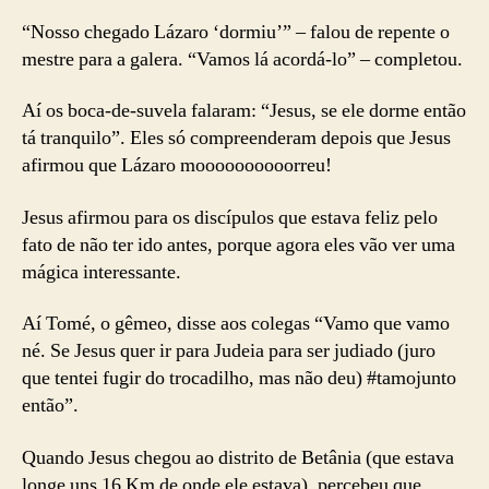
“Nosso chegado Lázaro ‘dormiu’” – falou de repente o
mestre para a galera. “Vamos lá acordá-lo” – completou.
Aí os boca-de-suvela falaram: “Jesus, se ele dorme então
tá tranquilo”. Eles só compreenderam depois que Jesus
afirmou que Lázaro moooooooooorreu!
Jesus afirmou para os discípulos que estava feliz pelo
fato de não ter ido antes, porque agora eles vão ver uma
mágica interessante.
Aí Tomé, o gêmeo, disse aos colegas “Vamo que vamo
né. Se Jesus quer ir para Judeia para ser judiado (juro
que tentei fugir do trocadilho, mas não deu) #tamojunto
então”.
Quando Jesus chegou ao distrito de Betânia (que estava
longe uns 16 Km de onde ele estava), percebeu que