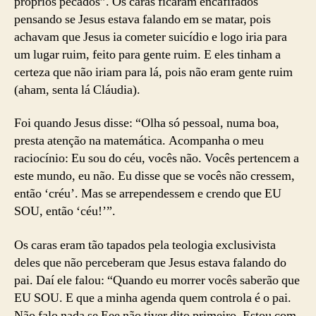
próprios pecados”. Os caras ficaram encafifados
pensando se Jesus estava falando em se matar, pois
achavam que Jesus ia cometer suicídio e logo iria para
um lugar ruim, feito para gente ruim. E eles tinham a
certeza que não iriam para lá, pois não eram gente ruim
(aham, senta lá Cláudia).
Foi quando Jesus disse: “Olha só pessoal, numa boa,
presta atenção na matemática. Acompanha o meu
raciocínio: Eu sou do céu, vocês não. Vocês pertencem a
este mundo, eu não. Eu disse que se vocês não cressem,
então ‘créu’. Mas se arrependessem e crendo que EU
SOU, então ‘céu!’”.
Os caras eram tão tapados pela teologia exclusivista
deles que não perceberam que Jesus estava falando do
pai. Daí ele falou: “Quando eu morrer vocês saberão que
EU SOU. E que a minha agenda quem controla é o pai.
Não falo nada se Eee não tiver dito primeiro. Estou com