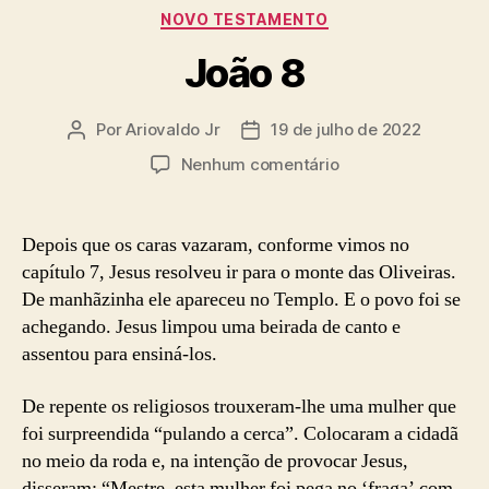
Categorias
NOVO TESTAMENTO
João 8
Por
Ariovaldo Jr
19 de julho de 2022
Autor
Data
do
de
em
Nenhum comentário
post
publicação
João
8
Depois que os caras vazaram, conforme vimos no
capítulo 7, Jesus resolveu ir para o monte das Oliveiras.
De manhãzinha ele apareceu no Templo. E o povo foi se
achegando. Jesus limpou uma beirada de canto e
assentou para ensiná-los.
De repente os religiosos trouxeram-lhe uma mulher que
foi surpreendida “pulando a cerca”. Colocaram a cidadã
no meio da roda e, na intenção de provocar Jesus,
disseram: “Mestre, esta mulher foi pega no ‘fraga’ com