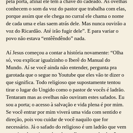
pela porta, afinal ele tem a chave do cadeado. As ovelhas
conhecem o som da voz do pastor que trabalha com elas,
porque assim que ele chega no curral ele chama o nome
de cada uma e elas saem atrás dele. Mas nunca ouvirão a
voz do Ricardão. Até irão fugir dele”. E para variar o
povo não estava “entêêndêndo” nada.
Aí Jesus começou a contar a história novamente: “Olha
só, vou explicar igualzinho o Iberê do Manual do
Mundo. Aí se você ainda não entender, pergunta pra
garotada que o segue no Youtube que eles vão te dizer o
que significa. Todo religioso que supostamente tentou
tirar o lugar do Ungido como o pastor de vocês é ladrão.
Tentaram mas as ovelhas não ouviram estes safados. Eu
sou a porta; o acesso à salvação e vida plena é por mim.
Se você entrar por mim viverá uma vida com sentido e
direção, pois vou cuidar de você naquilo que for
necessário. Já o safado do religioso é um ladrão que vem