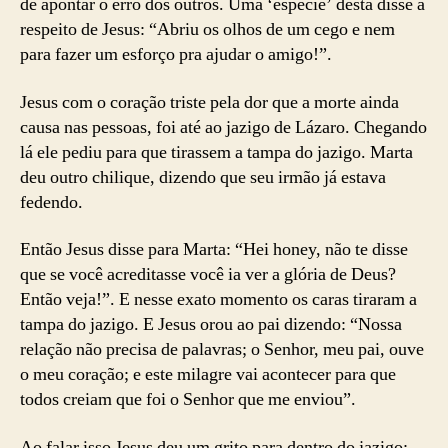
de apontar o erro dos outros. Uma ‘espécie’ desta disse a
respeito de Jesus: “Abriu os olhos de um cego e nem
para fazer um esforço pra ajudar o amigo!”.
Jesus com o coração triste pela dor que a morte ainda
causa nas pessoas, foi até ao jazigo de Lázaro. Chegando
lá ele pediu para que tirassem a tampa do jazigo. Marta
deu outro chilique, dizendo que seu irmão já estava
fedendo.
Então Jesus disse para Marta: “Hei honey, não te disse
que se você acreditasse você ia ver a glória de Deus?
Então veja!”. E nesse exato momento os caras tiraram a
tampa do jazigo. E Jesus orou ao pai dizendo: “Nossa
relação não precisa de palavras; o Senhor, meu pai, ouve
o meu coração; e este milagre vai acontecer para que
todos creiam que foi o Senhor que me enviou”.
Ao falar isso Jesus deu um grito para dentro do jazigo: