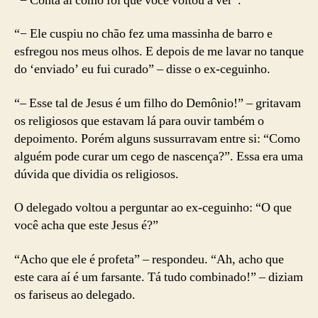
“− Conta aí como foi que você voltou a ver”.
“− Ele cuspiu no chão fez uma massinha de barro e
esfregou nos meus olhos. E depois de me lavar no tanque
do ‘enviado’ eu fui curado” – disse o ex-ceguinho.
“– Esse tal de Jesus é um filho do Demônio!” – gritavam
os religiosos que estavam lá para ouvir também o
depoimento. Porém alguns sussurravam entre si: “Como
alguém pode curar um cego de nascença?”. Essa era uma
dúvida que dividia os religiosos.
O delegado voltou a perguntar ao ex-ceguinho: “O que
você acha que este Jesus é?”
“Acho que ele é profeta” – respondeu. “Ah, acho que
este cara aí é um farsante. Tá tudo combinado!” – diziam
os fariseus ao delegado.