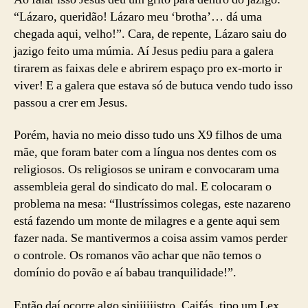
“Lázaro, queridão! Lázaro meu ‘brotha’… dá uma
chegada aqui, velho!”. Cara, de repente, Lázaro saiu do
jazigo feito uma múmia. Aí Jesus pediu para a galera
tirarem as faixas dele e abrirem espaço pro ex-morto ir
viver! E a galera que estava só de butuca vendo tudo isso
passou a crer em Jesus.
Porém, havia no meio disso tudo uns X9 filhos de uma
mãe, que foram bater com a língua nos dentes com os
religiosos. Os religiosos se uniram e convocaram uma
assembleia geral do sindicato do mal. E colocaram o
problema na mesa: “Ilustríssimos colegas, este nazareno
está fazendo um monte de milagres e a gente aqui sem
fazer nada. Se mantivermos a coisa assim vamos perder
o controle. Os romanos vão achar que não temos o
domínio do povão e aí babau tranquilidade!”.
Então daí ocorre algo siniiiiiistro. Caifás, tipo um Lex