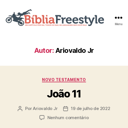
Menu
Bíblia
Freestyle
Autor:
Ariovaldo Jr
Categorias
NOVO TESTAMENTO
João 11
Por
Ariovaldo Jr
19 de julho de 2022
Autor
Data
do
de
em
Nenhum comentário
post
publicação
João