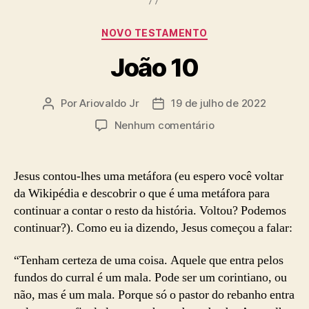
Categorias
NOVO TESTAMENTO
João 10
Por
Ariovaldo Jr
19 de julho de 2022
Autor
Data
do
de
em
Nenhum comentário
post
publicação
João
10
Jesus contou-lhes uma metáfora (eu espero você voltar
da Wikipédia e descobrir o que é uma metáfora para
continuar a contar o resto da história. Voltou? Podemos
continuar?). Como eu ia dizendo, Jesus começou a falar:
“Tenham certeza de uma coisa. Aquele que entra pelos
fundos do curral é um mala. Pode ser um corintiano, ou
não, mas é um mala. Porque só o pastor do rebanho entra