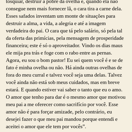
tosquiar, destruir a pobre da ovelha e, quando ela não
consegue nem mais fornecer lã, o cara tira a carne dela.
Esses safados inventam um monte de situações para
destruir a alma, a vida, a alegria e até a imagem
verdadeira do pai. O cara que tá pelo salário, só pela tal
da oferta das primícias, pela mensagem de prosperidade
financeira; este é só o aproveitador. Vindo os dias maus
ele mija pra trás e foge com o rabo entre as pernas.
Agora, eu sou o bom pastor! Eu sei quem você é e se de
fato é minha ovelha ou não. Há ainda outras ovelhas de
fora do meu curral e talvez você seja uma delas. Talvez
você ainda não está sob meus cuidados, mas em breve
estará. E quando estiver vai saber o tanto que eu o amo.
O amor que tenho para dar é o mesmo amor que motivou
meu pai a me oferecer como sacrifício por você. Esse
amor não é para forçar amizade, pelo contrário, eu
desejei fazer o que meu pai mandou porque entendi e
aceitei o amor que ele tem por vocês”.