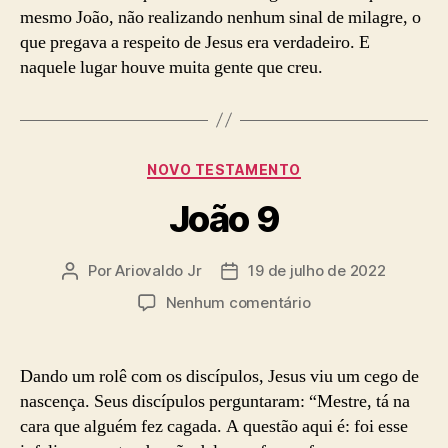
mesmo João, não realizando nenhum sinal de milagre, o
que pregava a respeito de Jesus era verdadeiro. E
naquele lugar houve muita gente que creu.
Categorias
NOVO TESTAMENTO
João 9
Por
Ariovaldo Jr
19 de julho de 2022
Autor
Data
do
de
em
Nenhum comentário
post
publicação
João
9
Dando um rolê com os discípulos, Jesus viu um cego de
nascença. Seus discípulos perguntaram: “Mestre, tá na
cara que alguém fez cagada. A questão aqui é: foi esse