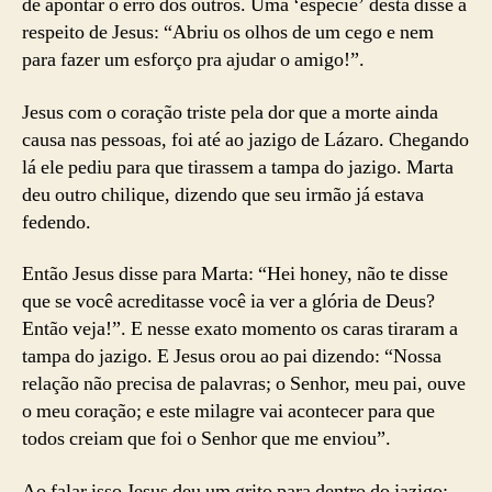
de apontar o erro dos outros. Uma ‘espécie’ desta disse a
respeito de Jesus: “Abriu os olhos de um cego e nem
para fazer um esforço pra ajudar o amigo!”.
Jesus com o coração triste pela dor que a morte ainda
causa nas pessoas, foi até ao jazigo de Lázaro. Chegando
lá ele pediu para que tirassem a tampa do jazigo. Marta
deu outro chilique, dizendo que seu irmão já estava
fedendo.
Então Jesus disse para Marta: “Hei honey, não te disse
que se você acreditasse você ia ver a glória de Deus?
Então veja!”. E nesse exato momento os caras tiraram a
tampa do jazigo. E Jesus orou ao pai dizendo: “Nossa
relação não precisa de palavras; o Senhor, meu pai, ouve
o meu coração; e este milagre vai acontecer para que
todos creiam que foi o Senhor que me enviou”.
Ao falar isso Jesus deu um grito para dentro do jazigo: