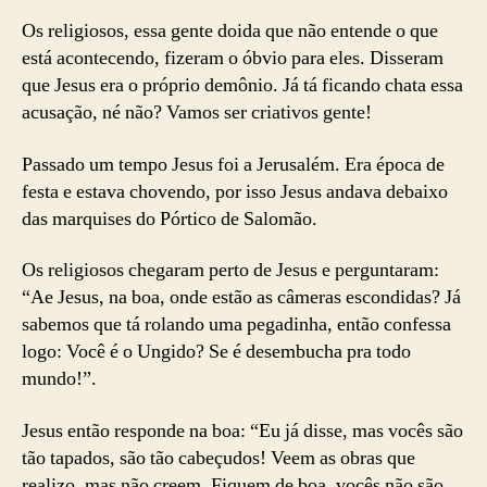
Os religiosos, essa gente doida que não entende o que
está acontecendo, fizeram o óbvio para eles. Disseram
que Jesus era o próprio demônio. Já tá ficando chata essa
acusação, né não? Vamos ser criativos gente!
Passado um tempo Jesus foi a Jerusalém. Era época de
festa e estava chovendo, por isso Jesus andava debaixo
das marquises do Pórtico de Salomão.
Os religiosos chegaram perto de Jesus e perguntaram:
“Ae Jesus, na boa, onde estão as câmeras escondidas? Já
sabemos que tá rolando uma pegadinha, então confessa
logo: Você é o Ungido? Se é desembucha pra todo
mundo!”.
Jesus então responde na boa: “Eu já disse, mas vocês são
tão tapados, são tão cabeçudos! Veem as obras que
realizo, mas não creem. Fiquem de boa, vocês não são