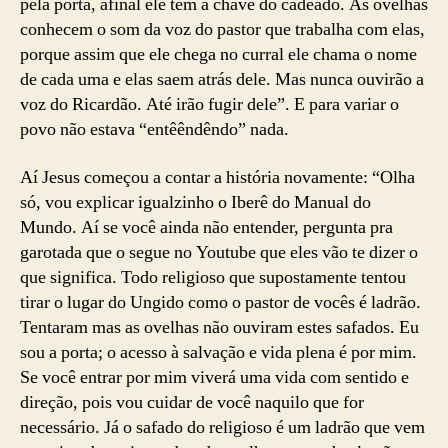
pela porta, afinal ele tem a chave do cadeado. As ovelhas
conhecem o som da voz do pastor que trabalha com elas,
porque assim que ele chega no curral ele chama o nome
de cada uma e elas saem atrás dele. Mas nunca ouvirão a
voz do Ricardão. Até irão fugir dele”. E para variar o
povo não estava “entêêndêndo” nada.
Aí Jesus começou a contar a história novamente: “Olha
só, vou explicar igualzinho o Iberê do Manual do
Mundo. Aí se você ainda não entender, pergunta pra
garotada que o segue no Youtube que eles vão te dizer o
que significa. Todo religioso que supostamente tentou
tirar o lugar do Ungido como o pastor de vocês é ladrão.
Tentaram mas as ovelhas não ouviram estes safados. Eu
sou a porta; o acesso à salvação e vida plena é por mim.
Se você entrar por mim viverá uma vida com sentido e
direção, pois vou cuidar de você naquilo que for
necessário. Já o safado do religioso é um ladrão que vem