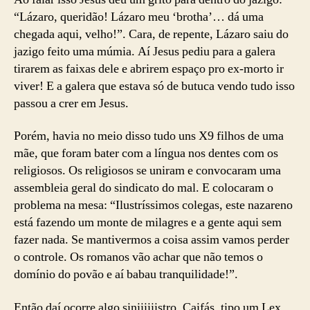
“Lázaro, queridão! Lázaro meu ‘brotha’… dá uma
chegada aqui, velho!”. Cara, de repente, Lázaro saiu do
jazigo feito uma múmia. Aí Jesus pediu para a galera
tirarem as faixas dele e abrirem espaço pro ex-morto ir
viver! E a galera que estava só de butuca vendo tudo isso
passou a crer em Jesus.
Porém, havia no meio disso tudo uns X9 filhos de uma
mãe, que foram bater com a língua nos dentes com os
religiosos. Os religiosos se uniram e convocaram uma
assembleia geral do sindicato do mal. E colocaram o
problema na mesa: “Ilustríssimos colegas, este nazareno
está fazendo um monte de milagres e a gente aqui sem
fazer nada. Se mantivermos a coisa assim vamos perder
o controle. Os romanos vão achar que não temos o
domínio do povão e aí babau tranquilidade!”.
Então daí ocorre algo siniiiiiistro. Caifás, tipo um Lex