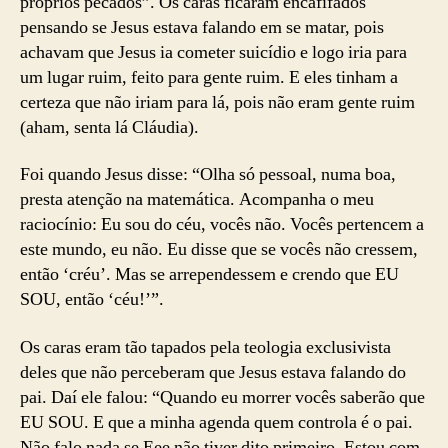
próprios pecados”. Os caras ficaram encafifados
pensando se Jesus estava falando em se matar, pois
achavam que Jesus ia cometer suicídio e logo iria para
um lugar ruim, feito para gente ruim. E eles tinham a
certeza que não iriam para lá, pois não eram gente ruim
(aham, senta lá Cláudia).
Foi quando Jesus disse: “Olha só pessoal, numa boa,
presta atenção na matemática. Acompanha o meu
raciocínio: Eu sou do céu, vocês não. Vocês pertencem a
este mundo, eu não. Eu disse que se vocês não cressem,
então ‘créu’. Mas se arrependessem e crendo que EU
SOU, então ‘céu!’”.
Os caras eram tão tapados pela teologia exclusivista
deles que não perceberam que Jesus estava falando do
pai. Daí ele falou: “Quando eu morrer vocês saberão que
EU SOU. E que a minha agenda quem controla é o pai.
Não falo nada se Eee não tiver dito primeiro. Estou com