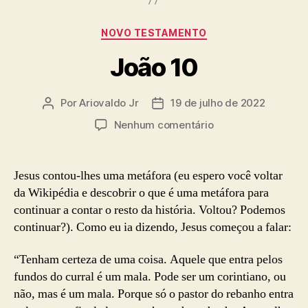
Categorias
NOVO TESTAMENTO
João 10
Por
Ariovaldo Jr
19 de julho de 2022
Autor
Data
do
de
em
Nenhum comentário
post
publicação
João
10
Jesus contou-lhes uma metáfora (eu espero você voltar
da Wikipédia e descobrir o que é uma metáfora para
continuar a contar o resto da história. Voltou? Podemos
continuar?). Como eu ia dizendo, Jesus começou a falar:
“Tenham certeza de uma coisa. Aquele que entra pelos
fundos do curral é um mala. Pode ser um corintiano, ou
não, mas é um mala. Porque só o pastor do rebanho entra