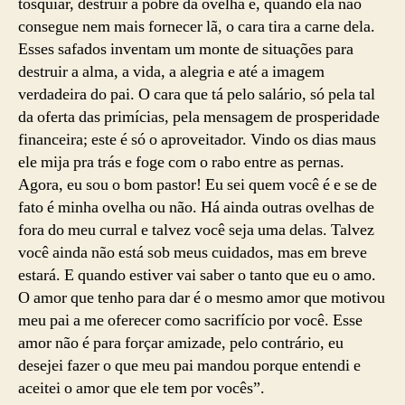
tosquiar, destruir a pobre da ovelha e, quando ela não
consegue nem mais fornecer lã, o cara tira a carne dela.
Esses safados inventam um monte de situações para
destruir a alma, a vida, a alegria e até a imagem
verdadeira do pai. O cara que tá pelo salário, só pela tal
da oferta das primícias, pela mensagem de prosperidade
financeira; este é só o aproveitador. Vindo os dias maus
ele mija pra trás e foge com o rabo entre as pernas.
Agora, eu sou o bom pastor! Eu sei quem você é e se de
fato é minha ovelha ou não. Há ainda outras ovelhas de
fora do meu curral e talvez você seja uma delas. Talvez
você ainda não está sob meus cuidados, mas em breve
estará. E quando estiver vai saber o tanto que eu o amo.
O amor que tenho para dar é o mesmo amor que motivou
meu pai a me oferecer como sacrifício por você. Esse
amor não é para forçar amizade, pelo contrário, eu
desejei fazer o que meu pai mandou porque entendi e
aceitei o amor que ele tem por vocês”.