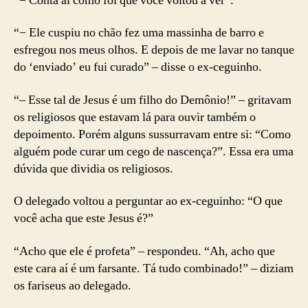
“− Conta aí como foi que você voltou a ver”.
“− Ele cuspiu no chão fez uma massinha de barro e
esfregou nos meus olhos. E depois de me lavar no tanque
do ‘enviado’ eu fui curado” – disse o ex-ceguinho.
“– Esse tal de Jesus é um filho do Demônio!” – gritavam
os religiosos que estavam lá para ouvir também o
depoimento. Porém alguns sussurravam entre si: “Como
alguém pode curar um cego de nascença?”. Essa era uma
dúvida que dividia os religiosos.
O delegado voltou a perguntar ao ex-ceguinho: “O que
você acha que este Jesus é?”
“Acho que ele é profeta” – respondeu. “Ah, acho que
este cara aí é um farsante. Tá tudo combinado!” – diziam
os fariseus ao delegado.