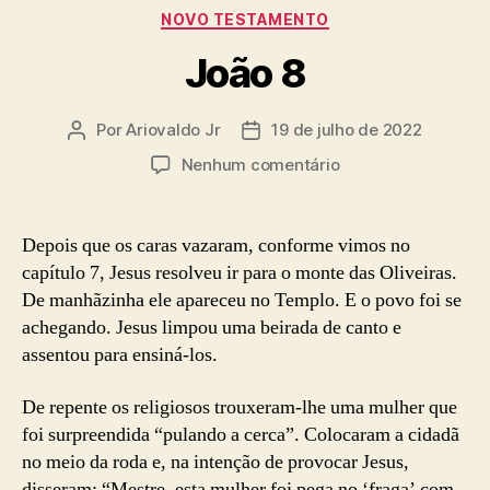
Categorias
NOVO TESTAMENTO
João 8
Por
Ariovaldo Jr
19 de julho de 2022
Autor
Data
do
de
em
Nenhum comentário
post
publicação
João
8
Depois que os caras vazaram, conforme vimos no
capítulo 7, Jesus resolveu ir para o monte das Oliveiras.
De manhãzinha ele apareceu no Templo. E o povo foi se
achegando. Jesus limpou uma beirada de canto e
assentou para ensiná-los.
De repente os religiosos trouxeram-lhe uma mulher que
foi surpreendida “pulando a cerca”. Colocaram a cidadã
no meio da roda e, na intenção de provocar Jesus,
disseram: “Mestre, esta mulher foi pega no ‘fraga’ com