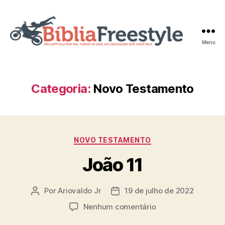
Menu
Bíblia
Freestyle
Categoria:
Novo Testamento
Categorias
NOVO TESTAMENTO
João 11
Por
Ariovaldo Jr
19 de julho de 2022
Autor
Data
do
de
em
Nenhum comentário
post
publicação
João