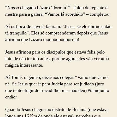
“Nosso chegado Lázaro ‘dormiu’” – falou de repente o
mestre para a galera. “Vamos lá acordá-lo” – completou.
Aí os boca-de-suvela falaram: “Jesus, se ele dorme então
tá tranquilo”. Eles só compreenderam depois que Jesus
afirmou que Lázaro moooooooooorreu!
Jesus afirmou para os discípulos que estava feliz pelo
fato de não ter ido antes, porque agora eles vão ver uma
mágica interessante.
Aí Tomé, o gêmeo, disse aos colegas “Vamo que vamo
né. Se Jesus quer ir para Judeia para ser judiado (juro
que tentei fugir do trocadilho, mas não deu) #tamojunto
então”.
Quando Jesus chegou ao distrito de Betânia (que estava
longe uns 16 Km de onde ele estava), percebeu que