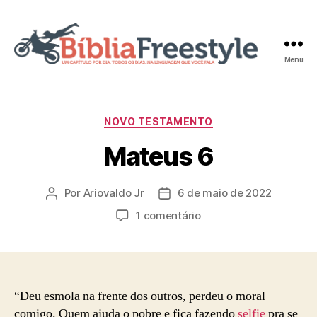
Menu
Bíblia
Freestyle
Categorias
NOVO TESTAMENTO
Mateus 6
Por
Ariovaldo Jr
6 de maio de 2022
Autor
Data
do
de
em
1 comentário
post
publicação
Mateus
6
“Deu esmola na frente dos outros, perdeu o moral
comigo. Quem ajuda o pobre e fica fazendo
selfie
pra se