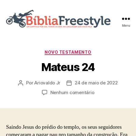
Menu
Bíblia
Freestyle
Categorias
NOVO TESTAMENTO
Mateus 24
Por
Ariovaldo Jr
24 de maio de 2022
Autor
Data
do
de
em
Nenhum comentário
post
publicação
Mateus
24
Saindo Jesus do prédio do templo, os seus seguidores
começaram a pagar pau pro tamanho da construção. Era