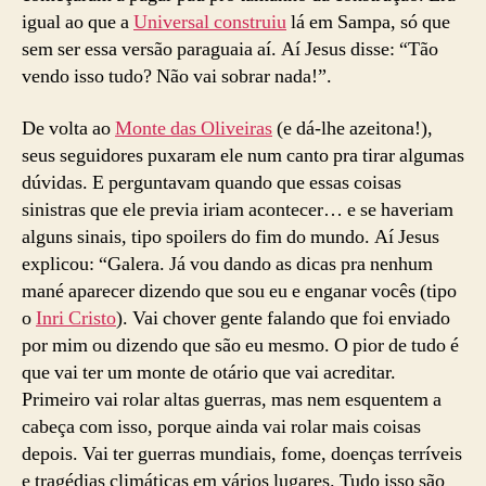
igual ao que a
Universal construiu
lá em Sampa, só que
sem ser essa versão paraguaia aí. Aí Jesus disse: “Tão
vendo isso tudo? Não vai sobrar nada!”.
De volta ao
Monte das Oliveiras
(e dá-lhe azeitona!),
seus seguidores puxaram ele num canto pra tirar algumas
dúvidas. E perguntavam quando que essas coisas
sinistras que ele previa iriam acontecer… e se haveriam
alguns sinais, tipo spoilers do fim do mundo. Aí Jesus
explicou: “Galera. Já vou dando as dicas pra nenhum
mané aparecer dizendo que sou eu e enganar vocês (tipo
o
Inri Cristo
). Vai chover gente falando que foi enviado
por mim ou dizendo que são eu mesmo. O pior de tudo é
que vai ter um monte de otário que vai acreditar.
Primeiro vai rolar altas guerras, mas nem esquentem a
cabeça com isso, porque ainda vai rolar mais coisas
depois. Vai ter guerras mundiais, fome, doenças terríveis
e tragédias climáticas em vários lugares. Tudo isso são