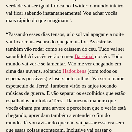
verdade vai ser igual fofoca no Twitter: o mundo inteiro
vai ficar sabendo instantaneamente! Vou achar vocês
mais rápido do que imaginam”.
“Passando esses dias tensos, aí o sol vai apagar e a noite
vai ficar mais escura do que jamais foi. As estrelas
também vão rodar como se caíssem do céu. Tudo vai ser
sacudido! Aí vocês verão o meu
Bat-sinal
no céu. Todo
mundo vai ver e se lamentar. Vão me ver chegando em
cima das nuvens, soltando
Hadoukens
(com todos os
especiais possíveis) e lasers pelos olhos. Vai ser o maior
espetáculo da Terra! Também virão os anjos tocando
músicas de guerra. E vão separar os escolhidos que estão
espalhados por toda a Terra. Da mesma maneira que
vocês olham pra uma árvore e percebem que o verão está
chegando, aprendam também a entender o fim do
mundo. Já vou avisando que não vai passar essa era sem
que essas coisas aconteçam. Inclusive vai passar o