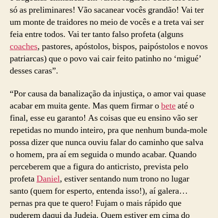
só as preliminares! Vão sacanear vocês grandão! Vai ter
um monte de traidores no meio de vocês e a treta vai ser
feia entre todos. Vai ter tanto falso profeta (alguns
coaches
, pastores, apóstolos, bispos, paipóstolos e novos
patriarcas) que o povo vai cair feito patinho no ‘migué’
desses caras”.
“Por causa da banalização da injustiça, o amor vai quase
acabar em muita gente. Mas quem firmar o
bete
até o
final, esse eu garanto! As coisas que eu ensino vão ser
repetidas no mundo inteiro, pra que nenhum bunda-mole
possa dizer que nunca ouviu falar do caminho que salva
o homem, pra aí em seguida o mundo acabar. Quando
perceberem que a figura do anticristo, prevista pelo
profeta
Daniel
, estiver sentando num trono no lugar
santo (quem for esperto, entenda isso!), aí galera…
pernas pra que te quero! Fujam o mais rápido que
puderem daqui da Judeia. Quem estiver em cima do